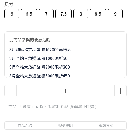
尺寸
6
6.5
7
7.5
8
8.5
9
此商品參與的優惠活動
8月加碼指定品牌 滿額2000再送券
8月全站大放送 滿額1000現折50
8月全站大放送 滿額3000現折300
8月全站大放送 滿額5000現折450
8月全站大放送 滿額8000現折888
8-9月訂單加價購1元起專區
此商品 「 最高 」可以折抵紅利
0
點 (約等於
NT$0
)
商品介紹
規格說明
運送方式