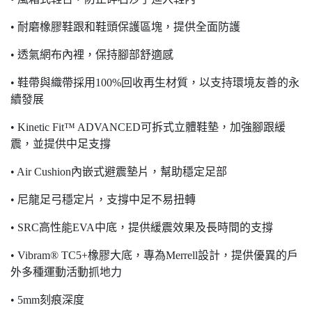
• 耐磨橡膠鞋跟和鞋頭保護區塊，提供全面防護
• 透氣網布內裡，保持腳部舒適感
• 鞋帶與織帶採用100%回收再生材質，以支持環境友善的永
續發展
• Kinetic Fit™ ADVANCED可拆式立體鞋墊，加強腳跟緩
震，並提供中足支撐
• Air Cushion內嵌式避震墊片，幫助穩定足部
• 尼龍足弓穩定片，支撐中足不易扭轉
• SRC高性能EVA中底，提供緩震效果及長時間的支撐
• Vibram® TC5+橡膠大底，專為Merrell設計，提供優異的戶
外多種運動活動抓地力
• 5mm刻痕深度