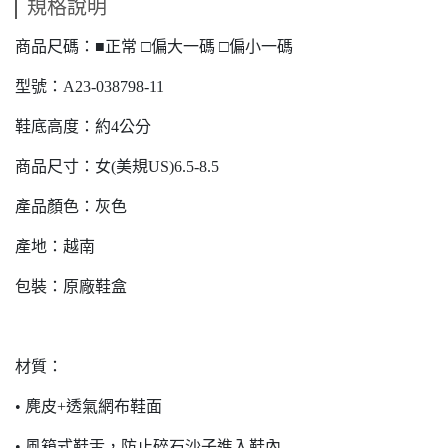
規格說明
商品尺碼：■正常 □偏大一碼 □偏小一碼
型號：A23-038798-11
鞋底高度：約4公分
商品尺寸：女(美規US)6.5-8.5
產品顏色：灰色
產地：越南
包裝：原廠鞋盒
材質：
• 麂皮+透氣網布鞋面
• 風箱式鞋舌，防止碎石沙子進入鞋內