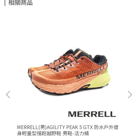
相關商品
棲戶
MERRELL(男)AGILITY PEAK 5 GTX 防水戶外健
ME
身輕量型慢跑越野鞋 男鞋-活力橘
身