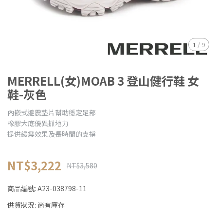
1
/
9
MERRELL(女)MOAB 3 登山健行鞋 女
鞋-灰色
內嵌式避震墊片幫助穩定足部
橡膠大底優異抓地力
提供緩震效果及長時間的支撐
NT$3,222
NT$3,580
商品編號:
A23-038798-11
供貨狀況:
尚有庫存