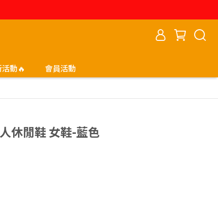
新活動🔥
會員活動
懶人休閒鞋 女鞋-藍色