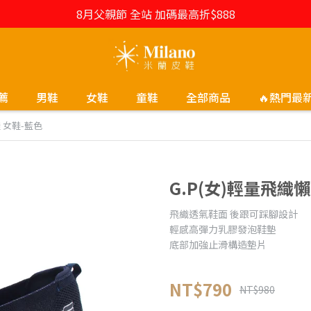
8月父親節 全站 加碼最高折$888
薦
男鞋
女鞋
童鞋
全部商品
🔥熱門最
 女鞋-藍色
G.P(女)輕量飛織
飛織透氣鞋面 後跟可踩腳設計
輕感高彈力乳膠發泡鞋墊
底部加強止滑構造墊片
NT$790
NT$980