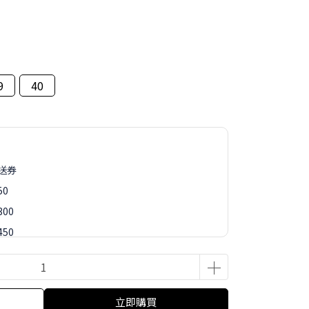
9
40
再送券
50
00
50
88
立即購買