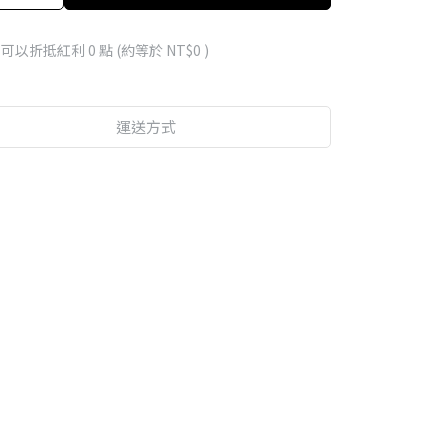
 」可以折抵紅利
0
點 (約等於
NT$0
)
運送方式