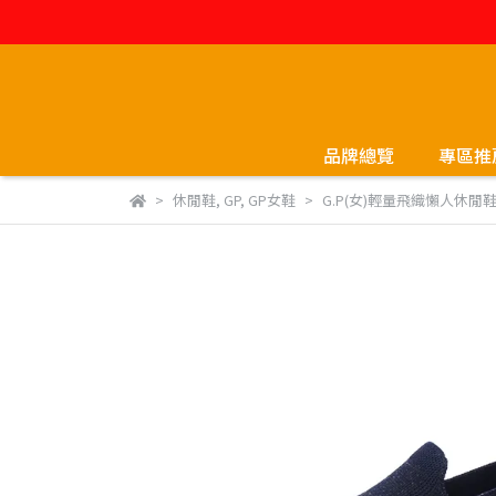
品牌總覽
專區推
休閒鞋
,
GP
,
GP女鞋
G.P(女)輕量飛織懶人休閒鞋