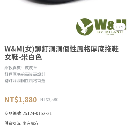
1
/
9
W&M(女)鉚釘洞洞個性風格厚底拖鞋
女鞋-米白色
柔軟真皮牛皮皮革
舒適厚底前高後高設計
鉚釘洞洞個性風格首選
NT$1,880
NT$3,580
商品編號:
25124-0152-21
供貨狀況:
尚有庫存