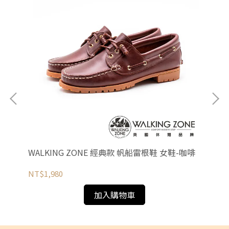
WALKING ZONE 經典款 帆船雷根鞋 女鞋-咖啡
WA
底
NT$1,980
NT
加入購物車