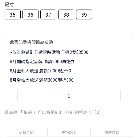
尺寸
35
36
37
38
39
此商品參與的優惠活動
~8/31歐系鞋任選限時活動 任選2雙$3500
8月加碼指定品牌 滿額2000再送券
8月全站大放送 滿額1000現折50
8月全站大放送 滿額3000現折300
8月全站大放送 滿額5000現折450
8月全站大放送 滿額8000現折888
8-9月訂單加價購1元起專區
此商品 「 最高 」可以折抵紅利
0
點 (約等於
NT$0
)
商品介紹
規格說明
運送方式