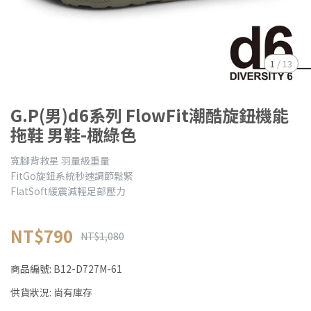
1
/
13
G.P(男)d6系列 FlowFit潮酷旋鈕機能
拖鞋 男鞋-橄綠色
寬腳背救星 羽量級重量
FitGo旋鈕系統秒速調節鬆緊
FlatSoft緩震減輕足部壓力
NT$790
NT$1,080
商品編號:
B12-D727M-61
供貨狀況:
尚有庫存