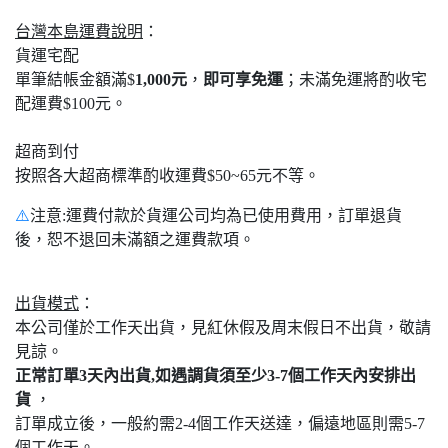
台灣本島運費說明
：
貨運宅配
單筆結帳金額滿$
1,000元
，
即可享免運
；未滿免運將酌收宅
配運費$100元。
超商到付
按照各大超商標準酌收運費$50~65元不等。
⚠️
注意:運費付款於貨運公司均為已使用費用，訂單退貨
後，恕不退回未滿額之運費款項。
出貨模式
：
本公司僅於工作天出貨，見紅休假及周末假日不出貨，敬請
見諒。
正常訂單3天內出貨,如遇調貨須至少3-7個工作天內安排出
貨
，
訂單成立後，一般約需2-4個工作天送達，偏遠地區則需5-7
個工作天。