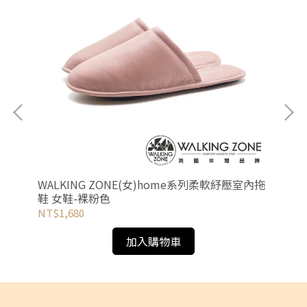
WALKING ZONE(女)home系列柔軟紓壓室內拖
G
鞋 女鞋-裸粉色
色
NT$1,680
NT
加入購物車