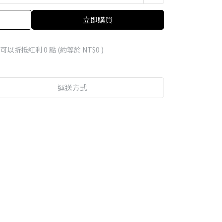
立即購買
 」可以折抵紅利
0
點 (約等於
NT$0
)
運送方式