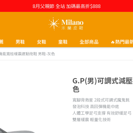
8月父親節 全站 加碼最高折$888
薦
男鞋
女鞋
童鞋
全部商品
🔥熱門最
壓機能寬楦緩震運動拖鞋 男鞋-灰色
G.P(男)可調式減
色
寬腳背救星 2段式可調式魔鬼氈
發泡科技 高回彈機能中底
人體工學足弓支撐 有效舒緩足弓
雙層緩震 輕量化技術