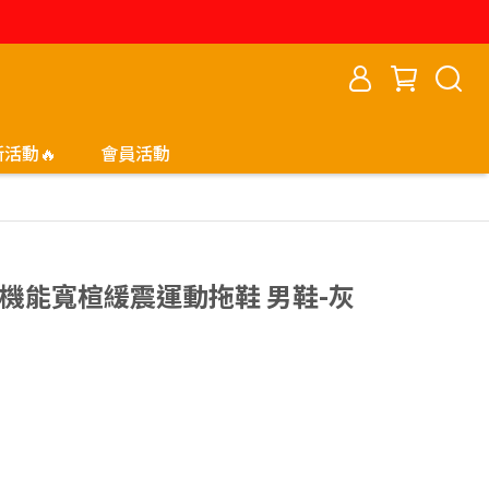
新活動🔥
會員活動
壓機能寬楦緩震運動拖鞋 男鞋-灰