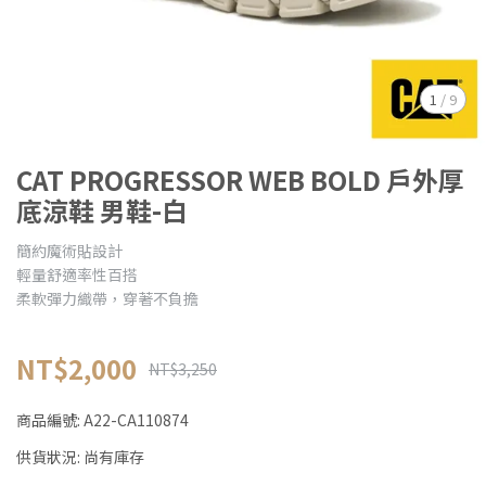
1
/
9
CAT PROGRESSOR WEB BOLD 戶外厚
底涼鞋 男鞋-白
簡約魔術貼設計
輕量舒適率性百搭
柔軟彈力織帶，穿著不負擔
NT$2,000
NT$3,250
商品編號:
A22-CA110874
供貨狀況:
尚有庫存