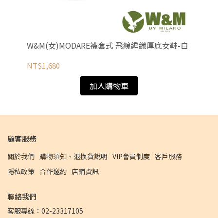
色
W&M(女)MODARE襪套式 飛線編織厚底女鞋-白
G.
NT$1,680
NT
加入購物車
顧客服務
關於我們
購物須知、退換貨說明
VIP會員制度
客戶服務
隱私政策
合作邀約
店鋪資訊
聯絡我們
客服專線：02-23317105