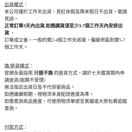
出貨模式
：
本公司僅於工作天出貨，見紅休假及周末假日不出貨，敬請
見諒。
正常訂單3天內出貨,如遇調貨須至少3-7個工作天內安排出
貨
，
訂單成立後，一般約需2-4個工作天送達，偏遠地區則需5-7
個工作天。
換/退貨模式
：
官網全面採用
只退不換
的退貨方式，請於七天鑑賞期內申
請退貨(逾期不受理)
無法指定出貨日及不代保留商品。
如遇連續假期，視物流本身配送進度為準。
如需查詢商品進度，可使用物流單號至黑貓或大榮包裹追蹤
查詢。
付款方式
：