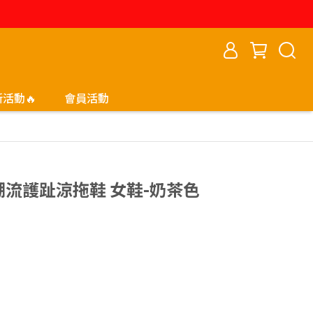
新活動🔥
會員活動
LGA潮流護趾涼拖鞋 女鞋-奶茶色