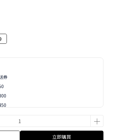
9
再送券
50
00
50
88
立即購買