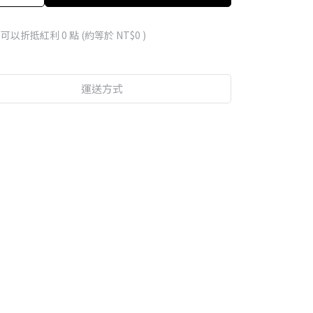
 」可以折抵紅利
0
點 (約等於
NT$0
)
運送方式