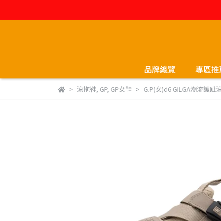
品牌總覽
專區推
涼拖鞋
,
GP
,
GP女鞋
G.P(女)d6 GILGA潮流護