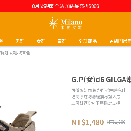
8月父親節 全站 加碼最高折$888
薦
男鞋
女鞋
童鞋
全部商品
🔥熱門最
趾涼拖鞋 女鞋-奶茶色
G.P(女)d6 GI
可微調鞋面 後帶可拆解變拖鞋
增高厚底防滑緩震橡塑大底
上層舒適Q軟 下層穩定支撐
NT$1,480
NT$1,880