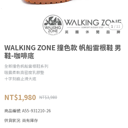
1
/
11
WALKING ZONE 撞色款 帆船雷根鞋 男
鞋-咖啡底
全新撞色帆船雷根鞋系列
吸震柔軟高密度乳膠墊
十字刻痕止滑大底
NT$1,980
NT$3,980
商品編號:
A55-931210-26
供貨狀況:
尚有庫存