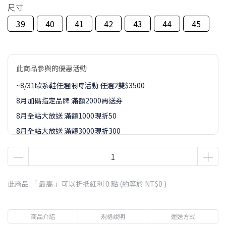
尺寸
39
40
41
42
43
44
45
此商品參與的優惠活動
~8/31歐系鞋任選限時活動 任選2雙$3500
8月加碼指定品牌 滿額2000再送券
8月全站大放送 滿額1000現折50
8月全站大放送 滿額3000現折300
8月全站大放送 滿額5000現折450
8月全站大放送 滿額8000現折888
8-9月訂單加價購1元起專區
此商品 「 最高 」可以折抵紅利
0
點 (約等於
NT$0
)
商品介紹
規格說明
運送方式