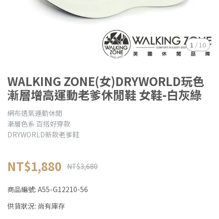
1
/
10
WALKING ZONE(女)DRYWORLD玩色
漸層增高運動老爹休閒鞋 女鞋-白灰綠
網布透氣運動休閒
漸層色系 百搭好穿款
DRYWORLD新款老爹鞋
NT$1,880
NT$3,680
商品編號:
A55-G12210-56
供貨狀況:
尚有庫存