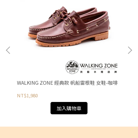
高
WALKING ZONE 經典款 帆船雷根鞋 女鞋-咖啡
WA
筒
NT$1,980
NT
加入購物車