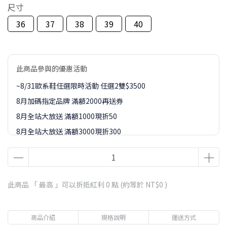
尺寸
36
37
38
39
40
此商品參與的優惠活動
~8/31歐系鞋任選限時活動 任選2雙$3500
8月加碼指定品牌 滿額2000再送券
8月全站大放送 滿額1000現折50
8月全站大放送 滿額3000現折300
8月全站大放送 滿額5000現折450
8月全站大放送 滿額8000現折888
8-9月訂單加價購1元起專區
此商品 「 最高 」可以折抵紅利
0
點 (約等於
NT$0
)
商品介紹
規格說明
運送方式