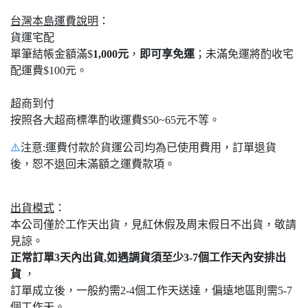
台灣本島運費說明
：
貨運宅配
單筆結帳金額滿$
1,000元
，
即可享免運
；未滿免運將酌收宅
配運費$100元。
超商到付
按照各大超商標準酌收運費$50~65元不等。
⚠️
注意:運費付款於貨運公司均為已使用費用，訂單退貨
後，恕不退回未滿額之運費款項。
出貨模式
：
本公司僅於工作天出貨，見紅休假及周末假日不出貨，敬請
見諒。
正常訂單3天內出貨,如遇調貨須至少3-7個工作天內安排出
貨
，
訂單成立後，一般約需2-4個工作天送達，偏遠地區則需5-7
個工作天。