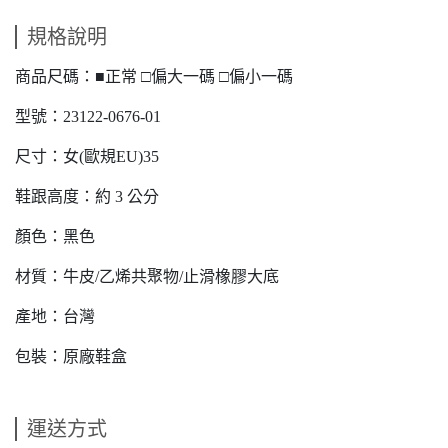
規格說明
商品尺碼：■正常 □偏大一碼 □偏小一碼
型號：23122-0676-01
尺寸：女(歐規EU)35
鞋跟高度：約 3 公分
顏色：黑色
材質：牛皮/乙烯共聚物/止滑橡膠大底
產地：台灣
包裝：原廠鞋盒
運送方式