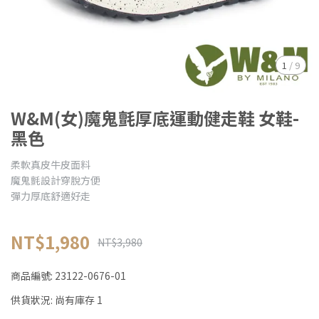
1
/
9
W&M(女)魔鬼氈厚底運動健走鞋 女鞋-
黑色
柔軟真皮牛皮面料
魔鬼氈設計穿脫方便
彈力厚底舒適好走
NT$1,980
NT$3,980
商品編號:
23122-0676-01
供貨狀況:
尚有庫存 1