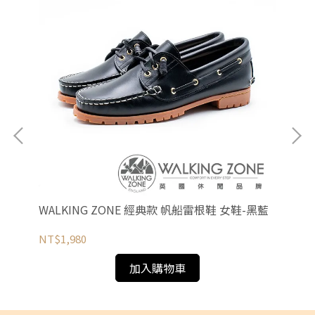
內拖
WALKING ZONE 經典款 帆船雷根鞋 女鞋-黑藍
W
綁
NT$1,980
NT
加入購物車