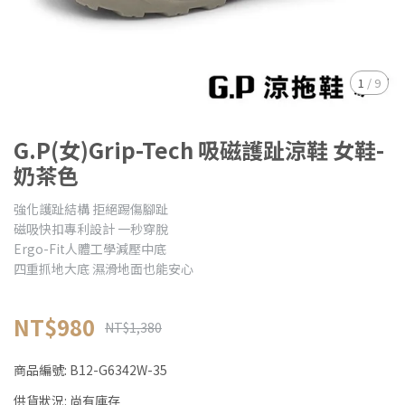
1
/
9
G.P(女)Grip-Tech 吸磁護趾涼鞋 女鞋-
奶茶色
強化護趾結構 拒絕踢傷腳趾
磁吸快扣專利設計 一秒穿脫
Ergo-Fit人體工學減壓中底
四重抓地大底 濕滑地面也能安心
NT$980
NT$1,380
商品編號:
B12-G6342W-35
供貨狀況:
尚有庫存