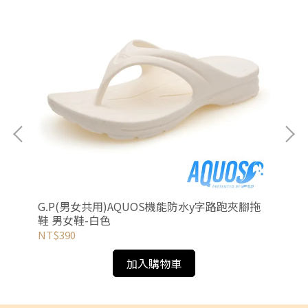
鞋
G.P(男女共用)AQUOS機能防水y字路跑夾腳拖
G
鞋 男女鞋-白色
NT$390
NT
加入購物車