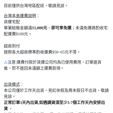
目前僅供台灣地區配送，敬請見諒。
台灣本島運費說明
：
貨運宅配
單筆結帳金額滿$
1,000元
，
即可享免運
；未滿免運將酌收宅
配運費$100元。
超商到付
按照各大超商標準酌收運費$50~65元不等。
⚠️
注意:運費付款於貨運公司均為已使用費用，訂單退貨
後，恕不退回未滿額之運費款項。
出貨模式
：
本公司僅於工作天出貨，見紅休假及周末假日不出貨，敬請
見諒。
正常訂單3天內出貨,如遇調貨須至少3-7個工作天內安排出
貨
，