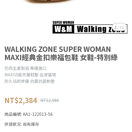
1
/
11
WALKING ZONE SUPER WOMAN
MAXI經典金扣樂福包鞋 女鞋-特別綠
巴西生產製造 專櫃進口
MAXI功能夾層鞋墊 血液循環
防久站耐疼痛 抗震抗菌軟墊
NT$2,384
NT$2,980
商品編號:
AA1-122013-56
供貨狀況:
尚有庫存