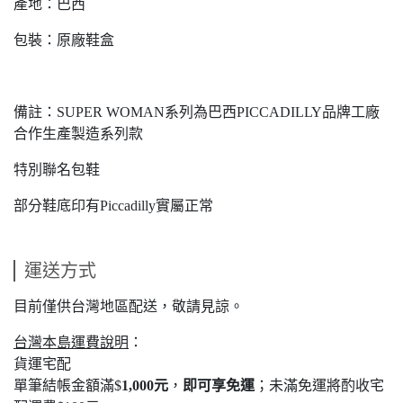
產地：巴西
包裝：原廠鞋盒
備註：SUPER WOMAN系列為巴西PICCADILLY品牌工廠
合作生產製造系列款
特別聯名包鞋
部分鞋底印有Piccadilly實屬正常
運送方式
目前僅供台灣地區配送，敬請見諒。
台灣本島運費說明
：
貨運宅配
單筆結帳金額滿$
1,000元
，
即可享免運
；未滿免運將酌收宅