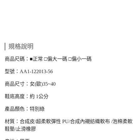
規格說明
商品尺碼：■正常 □偏大一碼 □偏小一碼
型號：AA1-122013-56
商品尺寸：女(歐)35~40
鞋底高度：約 1公分
產品顏色：特別綠
材質：合成皮/超柔軟彈性 PU/合成內襯紡織軟布 /泡棉柔軟
鞋墊/止滑橡膠