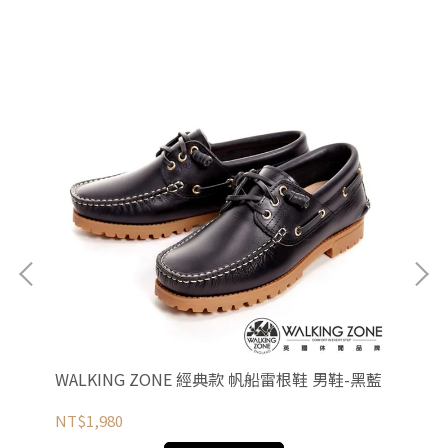
筒鞋
WALKING ZONE 經典款 帆船雷根鞋 男鞋-黑藍
W
綁
NT$1,980
NT