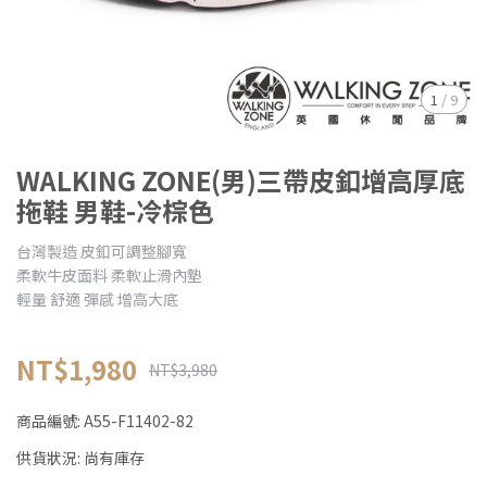
1
/
9
WALKING ZONE(男)三帶皮釦增高厚底
拖鞋 男鞋-冷棕色
台灣製造 皮釦可調整腳寬
柔軟牛皮面料 柔軟止滑內墊
輕量 舒適 彈感 增高大底
NT$1,980
NT$3,980
商品編號:
A55-F11402-82
供貨狀況:
尚有庫存