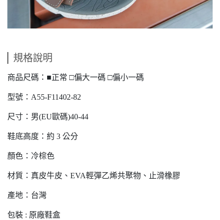
規格說明
商品尺碼：■正常 □偏大一碼 □偏小一碼
型號：A55-F11402-82
尺寸：男(EU歐碼)40-44
鞋底高度：約 3 公分
顏色：冷棕色
材質：真皮牛皮、EVA輕彈乙烯共聚物、止滑橡膠
產地：台灣
包裝 : 原廠鞋盒