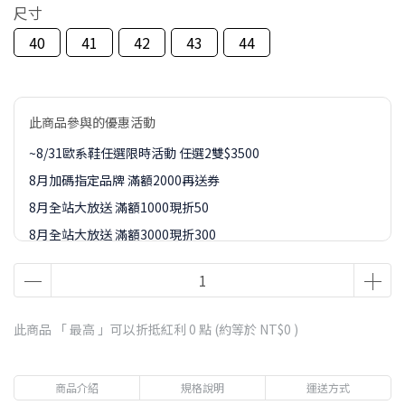
尺寸
40
41
42
43
44
此商品參與的優惠活動
~8/31歐系鞋任選限時活動 任選2雙$3500
8月加碼指定品牌 滿額2000再送券
8月全站大放送 滿額1000現折50
8月全站大放送 滿額3000現折300
8月全站大放送 滿額5000現折450
8月全站大放送 滿額8000現折888
8-9月訂單加價購1元起專區
此商品 「 最高 」可以折抵紅利
0
點 (約等於
NT$0
)
商品介紹
規格說明
運送方式