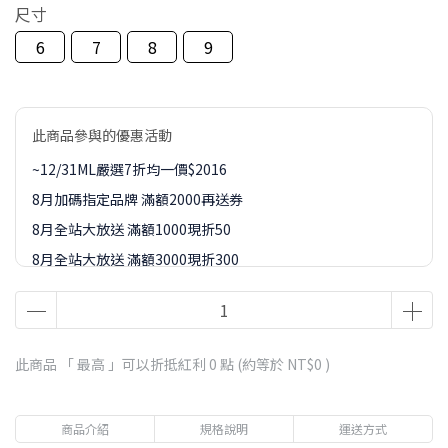
尺寸
6
7
8
9
此商品參與的優惠活動
~12/31ML嚴選7折均一價$2016
8月加碼指定品牌 滿額2000再送券
8月全站大放送 滿額1000現折50
8月全站大放送 滿額3000現折300
8月全站大放送 滿額5000現折450
8月全站大放送 滿額8000現折888
8-9月訂單加價購1元起專區
此商品 「 最高 」可以折抵紅利
0
點 (約等於
NT$0
)
商品介紹
規格說明
運送方式