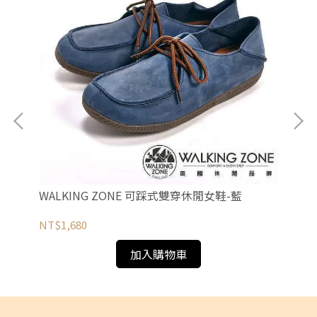
鞋-
WALKING ZONE 可踩式雙穿休閒女鞋-藍
W&
NT$1,680
NT
加入購物車