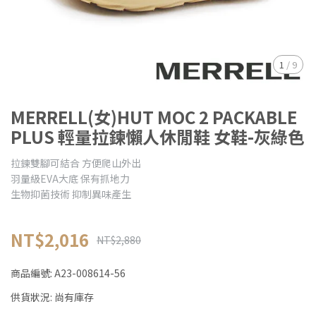
1
/
9
MERRELL(女)HUT MOC 2 PACKABLE
PLUS 輕量拉鍊懶人休閒鞋 女鞋-灰綠色
拉鍊雙腳可結合 方便爬山外出
羽量級EVA大底 保有抓地力
生物抑菌技術 抑制異味產生
NT$2,016
NT$2,880
商品編號:
A23-008614-56
供貨狀況:
尚有庫存