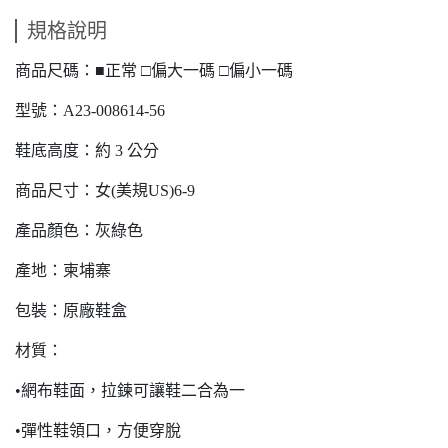
規格說明
商品尺碼：■正常 □偏大一碼 □偏小一碼
型號：A23-008614-56
鞋底高度：約 3 公分
商品尺寸：女(美規US)6-9
產品顏色：灰綠色
產地：柬埔寨
包裝：原廠鞋盒
材質：
•網布鞋面，拉鍊可讓鞋二合為一
•彈性鞋領口，方便穿脫