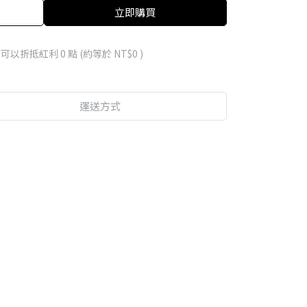
立即購買
 」可以折抵紅利
0
點 (約等於
NT$0
)
運送方式