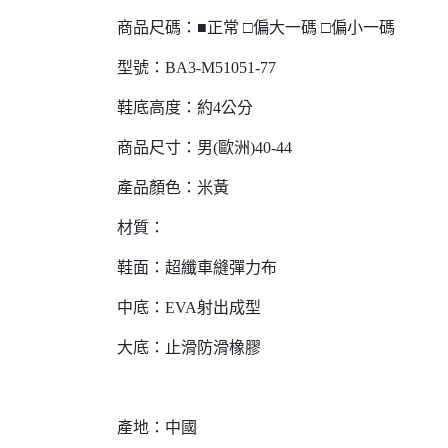
商品尺碼：■正常 □偏大一碼 □偏小一碼
型號：BA3-M51051-77
鞋底高度：約4公分
商品尺寸：男(歐洲)40-44
產品顏色：米黃
材質：
鞋面：超纖車縫彈力布
中底：EVA射出成型
大底：止滑防滑橡膠
產地：中國