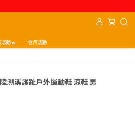
新活動🔥
會員活動
en水陸溯溪護趾戶外運動鞋 涼鞋 男