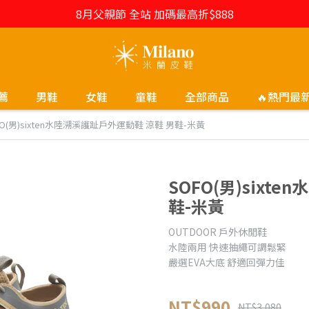
8月父親節 全站 加碼最高折$888
薦
男鞋
女鞋
童鞋
全部商品
🔥熱門最
FO(男)sixten水陸溯溪護趾戶外運動鞋 涼鞋 男鞋-米黃
SOFO(男)sixt
鞋-米黃
OUTDOOR 戶外休閒鞋
水陸兩用 快速抽繩可調鬆緊
嚴選EVA大底 舒適回彈力佳
NT$990
NT$3,080