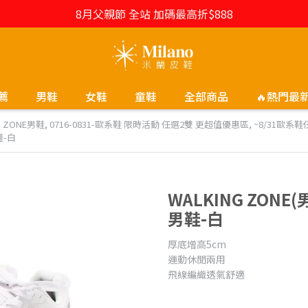
8月父親節 全站 加碼最高折$888
薦
男鞋
女鞋
童鞋
全部商品
🔥熱門最
G ZONE男鞋
,
0716-0831-歐系鞋 限時活動 任選2雙 更超值優惠區
,
~8/31歐系鞋
鞋-白
WALKING ZO
男鞋-白
厚底增高5cm
運動休閒兩用
飛線編織透氣舒適