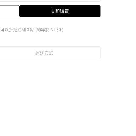
立即購買
 」可以折抵紅利
0
點 (約等於
NT$0
)
運送方式