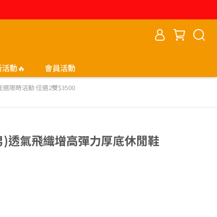
新活動🔥
會員活動
任選限時活動 任選2雙$3500
NE(男)透氣飛織增高彈力厚底休閒鞋