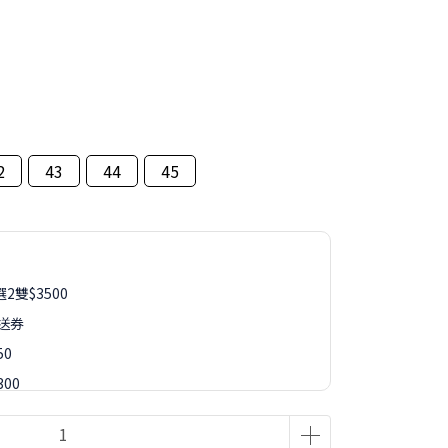
2
43
44
45
2雙$3500
再送券
50
00
50
88