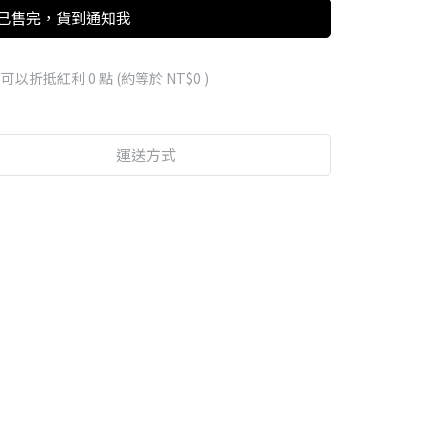
已售完，貨到通知我
 」可以折抵紅利
0
點 (約等於
NT$0
)
運送方式