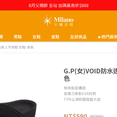
8月父親節 全站 加碼最高折$888
薦
男鞋
女鞋
童鞋
全部商品
🔥熱門最
能柏肯人字拖鞋 女鞋-黑色
G.P(女)VOID
色
柏肯船型構造
高彈力柔軟EVA材質
TPR止滑耐磨吸盤大底
NT$590
NT$650