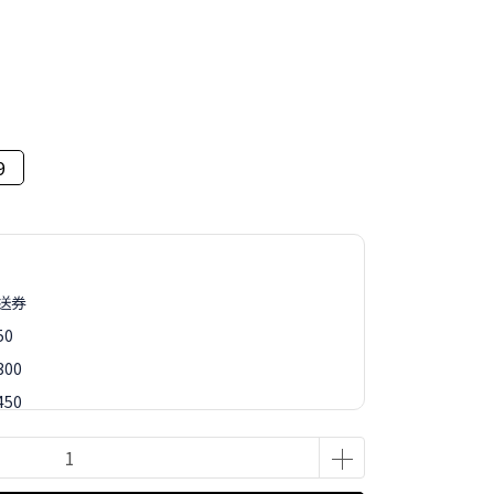
9
再送券
50
00
50
88