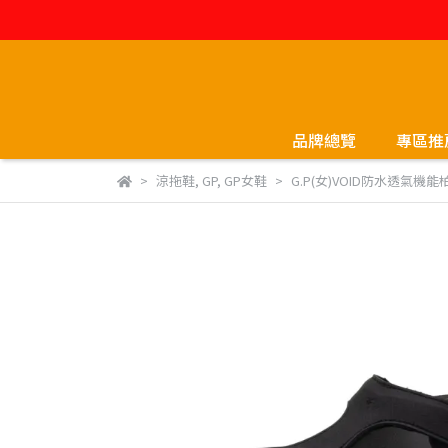
品牌總覽
專區推
涼拖鞋
,
GP
,
GP女鞋
G.P(女)VOID防水透氣機