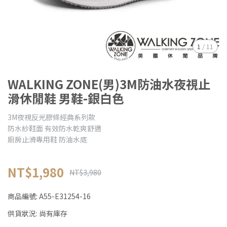
1
/
11
WALKING ZONE(男)3M防油水夜視止
滑休閒鞋 男鞋-銀白色
3M夜視反光膠條經典系列款
防水紗鞋面 有效防水乾爽舒適
廚房止滑專用鞋 防油水底
NT$1,980
NT$3,980
商品編號:
A55-E31254-16
供貨狀況:
尚有庫存