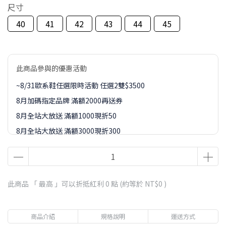
尺寸
40
41
42
43
44
45
此商品參與的優惠活動
~8/31歐系鞋任選限時活動 任選2雙$3500
8月加碼指定品牌 滿額2000再送券
8月全站大放送 滿額1000現折50
8月全站大放送 滿額3000現折300
8月全站大放送 滿額5000現折450
8月全站大放送 滿額8000現折888
8-9月訂單加價購1元起專區
此商品 「 最高 」可以折抵紅利
0
點 (約等於
NT$0
)
商品介紹
規格說明
運送方式