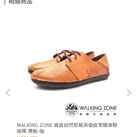
相關商品
女
WALKING ZONE 真皮自然剪裁英倫皮革開車鞋
W&
綁帶 男鞋-咖