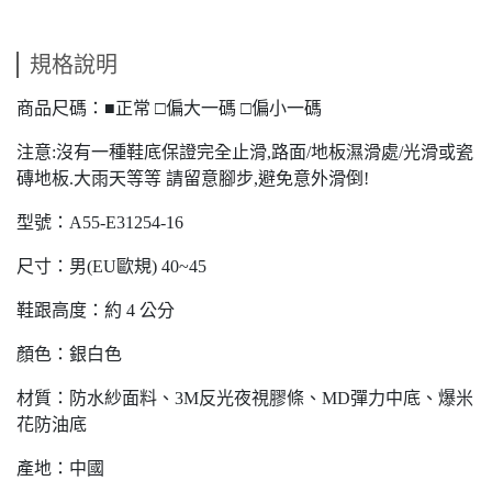
規格說明
商品尺碼：■正常 □偏大一碼 □偏小一碼
注意:沒有一種鞋底保證完全止滑,路面/地板濕滑處/光滑或瓷
磚地板.大雨天等等 請留意腳步,避免意外滑倒!
型號：A55-E31254-16
尺寸：男(EU歐規) 40~45
鞋跟高度：約 4 公分
顏色：銀白色
材質：防水紗面料、3M反光夜視膠條、MD彈力中底、爆米
花防油底
產地：中國