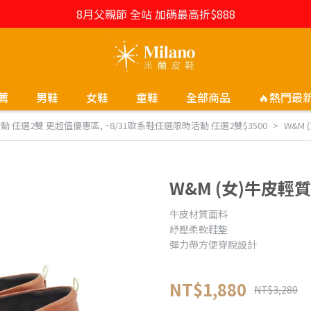
8月父親節 全站 加碼最高折$888
薦
男鞋
女鞋
童鞋
全部商品
🔥熱門最
時活動 任選2雙 更超值優惠區
,
~8/31歐系鞋任選限時活動 任選2雙$3500
W&M
W&M (女)牛皮輕
牛皮材質面料
紓壓柔軟鞋墊
彈力帶方便穿脫設計
NT$1,880
NT$3,280