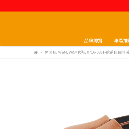
品牌總覽
專區推
休閒鞋
,
W&M
,
W&M女鞋
,
0716-0831-歐系鞋 限