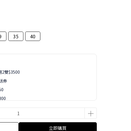
9
35
40
2雙$3500
再送券
50
00
50
88
立即購買