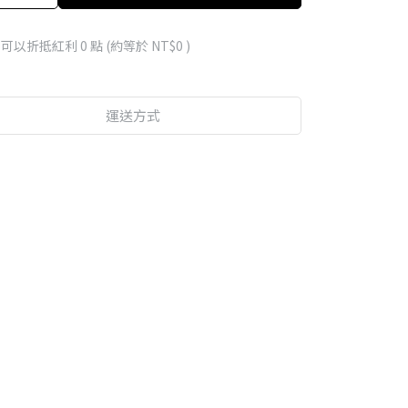
 」可以折抵紅利
0
點 (約等於
NT$0
)
運送方式