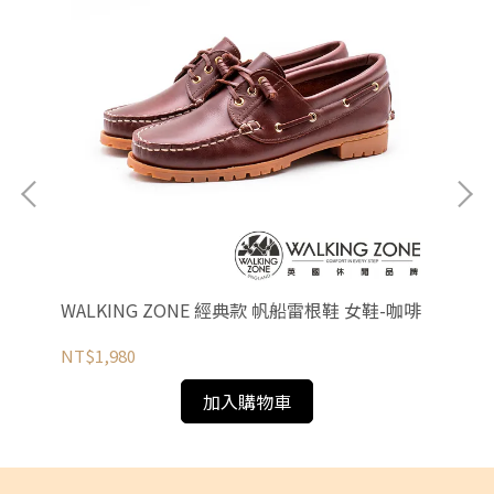
WALKING ZONE 經典款 帆船雷根鞋 女鞋-咖啡
WA
底
NT$1,980
NT
加入購物車