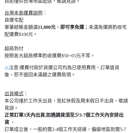
目前僅供台灣地區配送，敬請見諒。
台灣本島運費說明
：
貨運宅配
單筆結帳金額滿$
1,000元
，
即可享免運
；未滿免運將酌收宅
配運費$100元。
超商到付
按照各大超商標準酌收運費$50~65元不等。
⚠️
注意:運費付款於貨運公司均為已使用費用，訂單退貨
後，恕不退回未滿額之運費款項。
出貨模式
：
本公司僅於工作天出貨，見紅休假及周末假日不出貨，敬請
見諒。
正常訂單3天內出貨,如遇調貨須至少3-7個工作天內安排出
貨
，
訂單成立後，一般約需2-4個工作天送達，偏遠地區則需5-7