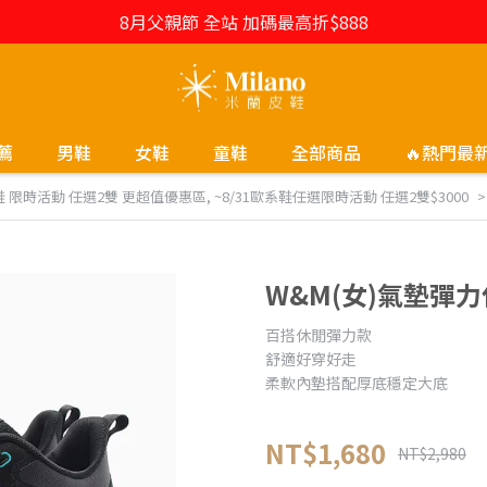
8月父親節 全站 加碼最高折$888
薦
男鞋
女鞋
童鞋
全部商品
🔥熱門最
歐系鞋 限時活動 任選2雙 更超值優惠區
,
~8/31歐系鞋任選限時活動 任選2雙$3000
W&M(女)氣墊彈
百搭休閒彈力款
舒適好穿好走
柔軟內墊搭配厚底穩定大底
NT$1,680
NT$2,980