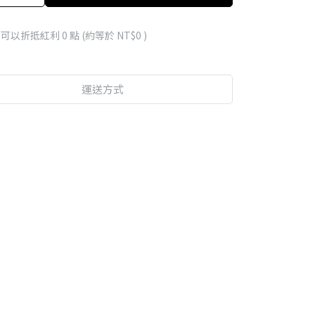
 」可以折抵紅利
0
點 (約等於
NT$0
)
運送方式