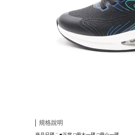
規格說明
商品尺碼：■正常 □偏大一碼 □偏小一碼