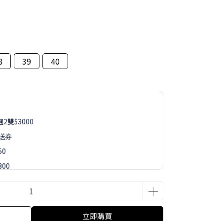
8
39
40
2雙$3000
再送券
50
00
50
88
立即購買