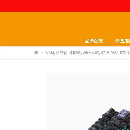
品牌總覽
專區推
W&M
,
運動鞋
,
休閒鞋
,
W&M女鞋
,
0716-0831-